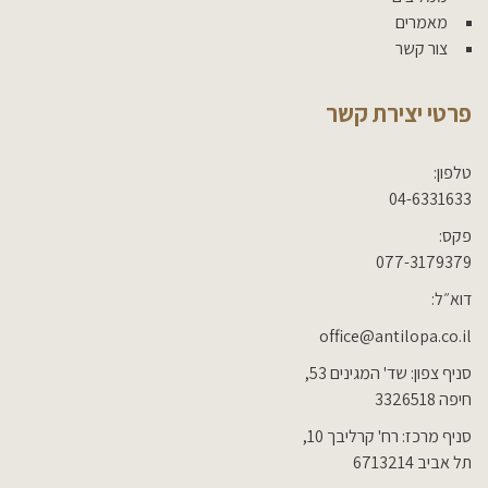
מאמרים
צור קשר
פרטי יצירת קשר
טלפון:
04-6331633
פקס:
077-3179379
דוא״ל:
office@antilopa.co.il
סניף צפון: שד' המגינים 53,
חיפה 3326518
סניף מרכז: רח' קרליבך 10,
תל אביב 6713214