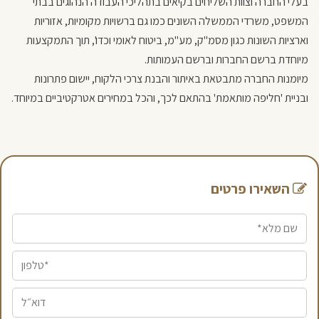
בעלי החברה וצוות השליחים בקיאים בתהליכי העבודה הנהוגים בבתי
המשפט, משרדי הממשלה השונים כמו גם ברשויות מקומיות, אזוריות
וארציות השונות כגון מסמ"ק, מע"מ, ביטוח לאומי וכדו', תוך התמקצעות
מיוחדת ברשם החברות וברשם העמותות.
מיומנות החברה מתבטאת באיתור והבנת צרכי הלקוח, יישום פתרונות
ובניית 'חליפה מותאמת' בהתאם לכך, והכל במחירים אטרקטיביים במיוחד.
השאירו פרטים